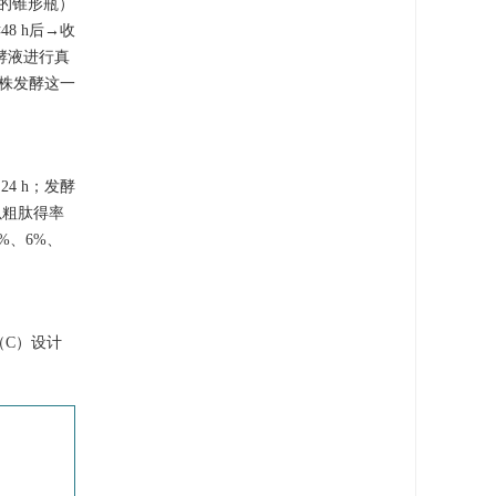
L的锥形瓶）
48 h后→收
发酵液进行真
菌株发酵这一
4 h；发酵
以粗肽得率
%、6%、
（C）设计