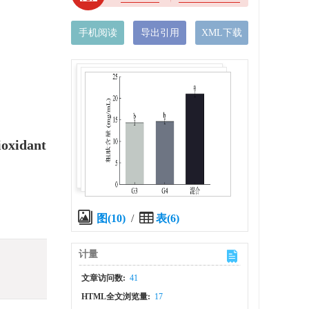
手机阅读
导出引用
XML下载
oxidant
图(10)
/
表(6)
计量
文章访问数:
41
HTML全文浏览量:
17