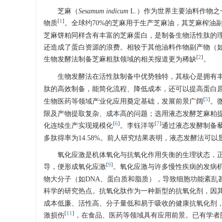
芝麻（
Sesamum indicum
L.）作为世界主要油料作物之一
[
1
]
物质
。全球约70%的芝麻用于生产芝麻油，其芝麻榨油副
芝麻饼粕同样含有丰富的芝麻蛋白，是制备生物活性肽的
还造成了蛋白资源的浪费。相较于其他油料作物副产物（
[
2
]
生物发酵法制备芝麻粗肽领域的相关报道更为稀缺
。
生物发酵法在活性肽制备中优势独特，其核心是拥有
肽的高效制备，能简化流程、降低成本，还可以提高蛋白
[
5
]
生物医药等领域产业化应用奠定基础，发展前景广阔
。
限及产物提取复杂、成本高的问题；选用液态发酵芝麻粕
[
6
]
[
7
]
化连续生产实现规模化
。李钰洋等
通过液态发酵制备
多肽得率为14.58%。前人研究结果表明，液态发酵法可
氧化应激是机体氧化与抗氧化作用失衡的生理状态，
[
9
]
导，便形成氧化应激
。氧化应激与许多慢性疾病的发病
物大分子（如DNA、蛋白质和脂质），导致细胞功能紊乱
科学的研究热点。抗氧化肽作为一种新型的抗氧化剂，因
成本低廉、活性高、分子量低和易于吸收的健康抗氧化剂
[
11
]
激损伤
，在食品、医药等领域具有应用前景。已有学者