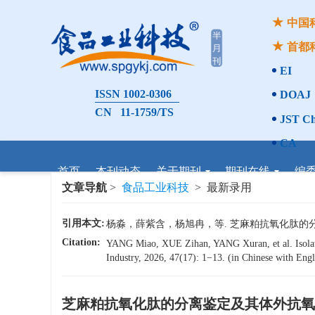
中国
首都
EI
ISSN 1002-0306
DOAJ
CN 11-1759/TS
JST Ch
CA
首页
本刊动态
关于期刊
期刊在线
编
文章导航
>
食品工业科技
> 最新录用
引用本文:
杨淼，薛紫含，杨旭冉，等. 芝麻粕抗氧化肽的分离鉴定
Citation:
YANG Miao, XUE Zihan, YANG Xuran, et al. Isolati
Industry, 2026, 47(17): 1−13. (in Chinese with Engli
芝麻粕抗氧化肽的分离鉴定及其体外抗氧