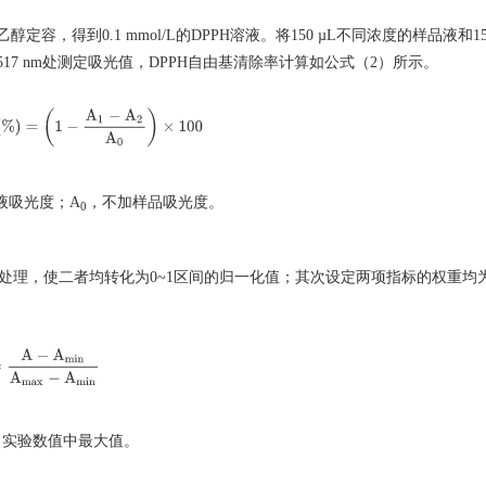
容，得到0.1 mmol/L的DPPH溶液。将150 µL不同浓度的样品液和15
517 nm处测定吸光值，DPPH自由基清除率计算如公式（2）所示。
除
率
(
%
)
=
(
1
−
A
1
−
A
2
A
0
)
×
100
液吸光度；A
，不加样品吸光度。
0
处理，使二者均转化为0~1区间的归一化值；其次设定两项指标的权重均为
A
−
A
m
i
n
A
m
a
x
−
A
m
i
n
，实验数值中最大值。