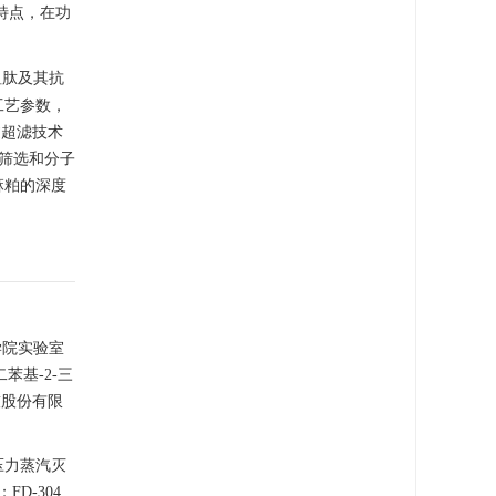
特点，在功
粗肽及其抗
工艺参数，
过超滤技术
拟筛选和分子
麻粕的深度
学院实验室
苯基-2-三
技股份有限
式压力蒸汽灭
D-304