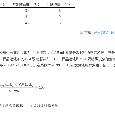
（h）
B发酵温度（ ℃）
C接种量 （%）
39
6
41
9
43
12
下载:
导出CSV
| 
离心分离后，取5 mL上清液，加入5 mL质量分数10%的三氯乙酸，充
蛋白，1 mL样品溶液加入4 mL双缩脲试剂；1 mL样品溶液和4 mL双缩脲试剂做
2
0.0472x+0.0094，决定系数
R
=0.9978，得到发酵液粗肽浓度。按以
总
g/mL)
×
V
总
(
m
L
)
m
(
m
g
)
×
100
后待测溶液总体积；m：提取原料总质量。