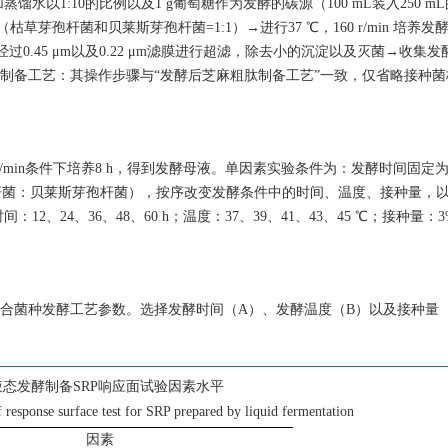
以1:10的比例以及1 g葡萄糖作为发酵的碳源（100 mL装入250 m
枯草芽孢杆菌和贝莱斯芽孢杆菌=1:1）→进行37 ℃，160 r/min 培养发酵
n→经过0.45 μm以及0.22 μm滤膜进行超滤，除去小的沉淀以及灭菌→收集
肽制备工艺：其操作步骤与“发酵后芝麻粗肽制备工艺”一致，仅省略接种
r/min条件下培养8 h，得到发酵母液。单因素实验条件为：发酵时间固定为2
芽孢杆菌：贝莱斯芽孢杆菌），按序改变发酵条件中的时间、温度、接种量，
24、36、48、60 h；温度：37、39、41、43、45 ℃；接种量：3
合菌种发酵工艺参数。选择发酵时间（A）、发酵温度（B）以及接种量
液态发酵制备SRP响应面试验因素水平
f response surface test for SRP prepared by liquid fermentation
因素