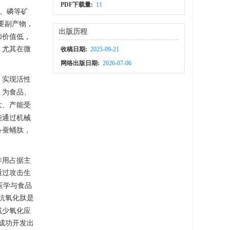
PDF下载量:
11
钙、磷等矿
要副产物，
出版历程
加价值低，
，尤其在微
收稿日期:
2025-09-21
网络出版日期:
2026-07-06
，实现活性
，为食品、
大、产能受
能通过机械
备蚕蛹肽，
作用占据主
通过攻击生
医学与食品
抗氧化肽是
减少氧化应
成功开发出