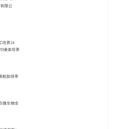
器有限公
℃培养24
PD液体培养
择粗肽得率
置在微生物全