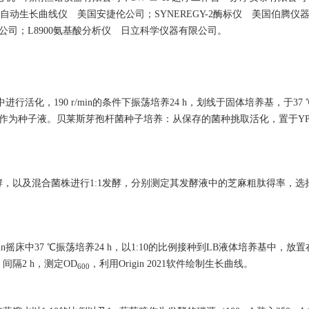
自动生长曲线仪 美国安捷伦公司；SYNEREGY-2酶标仪 美国伯腾仪
限公司；L8900氨基酸分析仪 日立科学仪器有限公司。
化，190 r/min的条件下振荡培养24 h，划线于固体培养基，于37 
养24 h作为种子液。贝莱斯芽孢杆菌种子培养：从保存的菌种挑取活化，置于Y
，以及混合菌株进行1:1发酵，分别测定其发酵液中的芝麻粗肽得率，选
in摇床中37 ℃振荡培养24 h，以1:10的比例接种到LB液体培养基中，放
间隔2 h，测定OD
，利用Origin 2021软件绘制生长曲线。
600