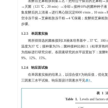
发酵后芝麻粗肽制备工艺：把经过干燥后的芝麻粕→加蒸馏水
→灭菌（121 ℃，20 min）→冷却→接种10%的菌种种子液（
集发酵后的上清液→进行离心除沉淀8000 r/min，10 mi
空冷冻干燥→芝麻粗肽冻干粉→4 ℃保藏；发酵前芝麻粗
步骤。
1.2.5 单因素实验
将所得筛选的菌株接到LB液体培养基中，37 ℃、180 
温度为37 ℃；接种量为5%；菌种接种比例1:1（枯草
为指标进行研究分析。各因素研究的水平设置如下：发酵时间：12、
9%、12%、15%。
1.2.6 响应面试验
在单因素实验的结果上，以综合值Y为响应值，优化复
三因素三水平试验。响应面设计因素水平见
表1
。
表 1
Table 1.
Levels and factors o