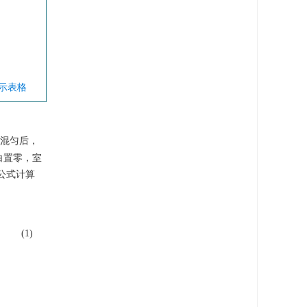
显示表格
分混匀后，
空白置零，室
下公式计算
(1)