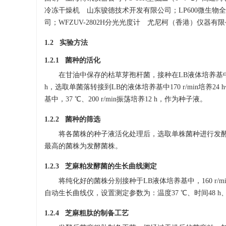
冷冻干燥机 山东骏德技术开发有限公司；LP600微生物全
司；WFZUV-2802H分光光度计 尤尼柯（香港）仪器有
1.2 实验方法
1.2.1 菌种的活化
在甘油中保存的枯草芽孢杆菌，接种在LB液体培养基中进行活
h，选取单菌落转接到LB的液体培养基中170 r/min培
基中，37 ℃、200 r/min振荡培养12 h，作为种子液。
1.2.2 菌种的筛选
将各菌株的种子液活化处理后，选取单株菌种进行发酵
最高的菌株为发酵菌株。
1.2.3 芝麻粕发酵菌的生长曲线测定
将纯化好的菌株分别接种于LB液体培养基中，160 r/m
自动生长曲线仪，设置测定参数为：温度37 ℃、时间48 h、
1.2.4 芝麻粗肽的制备工艺