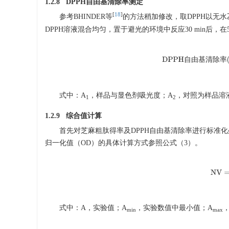
1.2.8 DPPH自由基清除率测定
[
18
]
参考BHINDER等
的方法稍加修改，取DPPH以无水乙醇定
DPPH溶液混合均匀，置于避光的环境中反应30 min后，在
DPPH
自
由
基
清
自
由
基
清
除
率
式中：A
，样品与显色剂吸光度；A
，对照为样品溶
1
2
1.2.9 综合值计算
首先对芝麻粗肽得率及DPPH自由基清除率进行标准化
归一化值（OD）的具体计算方式参照公式（3）。
NV
=
式中：A，实验值；A
，实验数值中最小值；A
min
max