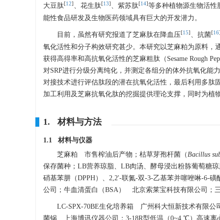
[
12
]
[
13
]
[
14
]
大豆肽
、花生肽
、紫苏肽
等多种植物源生物活性
能性食品研发及生物医药领域具有巨大的开发潜力。
[
15
]
[
16
目前，虽然有研究报道了芝麻肽在降血压
、抗菌
氧化活性和分子构效研究甚少。本研究以芝麻粕为原料，
获得高得率和高抗氧化活性的芝麻粗肽（Sesame Rough 
对SRP进行分级分离纯化，并测定各组分的体外抗氧化能力
对接技术进行评估肽段的潜在抗氧化活性，最后利用多肽
加工利用及芝麻抗氧化肽的挖掘提供理论支撑，同时为植
1. 材料与方法
1.1 材料与仪器
芝麻粕 市售榨油后产物；枯草芽孢杆菌（
Bacillus sub
保存菌种；LB营养琼脂、LB肉汤、酵母浸出粉胨葡萄糖琼脂
硝基苯肼（DPPH）、2,2'-联氮-双-3-乙基苯并噻唑
公司；牛血清蛋白（BSA） 北京索莱宝科技有限公司；
LC-SPX-70BE生化培养箱 广州科大恒新技术有限公
菌锅 上海博讯仪器公司；3-18R型低温（0~4 ℃）高速离