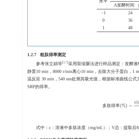
水平
A发酵时间 
−1
24
0
36
1
48
1.2.7 粗肽得率测定
[
17
]
参考张立娟等
采用双缩脲法进行样品测定：发酵液经
静置10 min，8000 r/min离心10 min，去除大分子
温反应 30 min，540 nm处测其吸光值，根据标准曲线公式为y=
SRP的得率。
多
肽
得
率
(
%
)
=
c
(
m
多
肽
得
率
式中：c：溶液中多肽浓度（mg/mL）；V总：提取