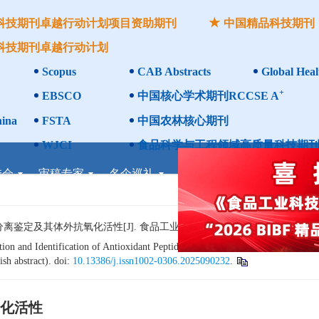
科技期刊卓越行动计划项目资助期刊
中国精品科技期刊
科技期刊卓越行动计划
Scopus
CAB Abstracts
Global Heal
+
EBSCO
中国核心学术期刊RCCSE A
ina
FSTA
中国农林核心期刊
WJCI
食品科学与工程领域高质量科技期刊
委会
审稿专家
名企巡礼
企业联办
论坛专题
考
及其体外抗氧化活性[J]. 食品工业科技，2026，47（17）：1−13. do
on and Identification of Antioxidant Peptides from Sesame Meal and Their
in
sh abstract). doi:
10.13386/j.issn1002-0306.2025090232
.
化活性