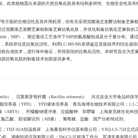
肽。此类植物蛋白来源的天然抗氧化肽具有结构多样性、生物安全性高等
]
等方面的生物活性及其作用机理，但有关采用混菌液态发酵法制备芝麻
通过混菌液态发酵芝麻粕制备芝麻抗氧化肽，并优化制备抗氧化芝麻肽的
Peptide，SRP）。测定最佳工艺条件下SRP的氨基酸组成及分子量分布。通
，系统评估其抗氧化活性。利用LC-MS/MS质谱鉴定其肽段序列结合虚
固相合成技术，进行体外验证，所得肽段的抗氧化活性。本研究旨在为芝
物源抗氧化肽的制备技术创新提供参考。
tilis
）、贝莱斯芽孢杆菌（
Bacillus velezensis
） 河北农业大学食品科技
培养基（YPD）、YPD液体培养基 青岛海博生物技术有限公司；1,1-二
啉-6-磺酸（ABTS）、柠檬酸钠缓冲液、过硫酸钾、菲啰嗪 上海麦克林生化科
三氯乙酸、双缩脲试剂（AB液）、葡萄糖、盐酸 国产分析纯试剂。
司；THZ-82A恒温摇床 上海量壹科学仪器有限公司；YXQ-LS-75II立
心机 湖南恒诺仪器有限公司；SW-CJ-1F超净工作台 苏净安泰有限公司；F