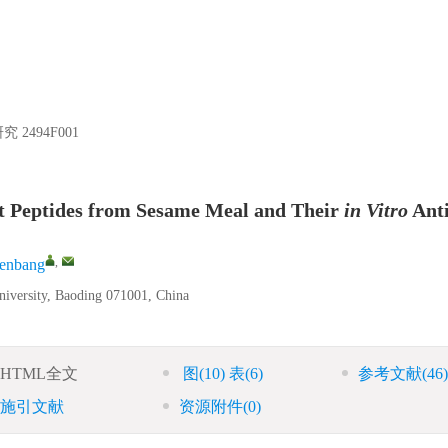
研究
2494F001
ant Peptides from Sesame Meal and Their
in Vitro
Anti
,
enbang
niversity, Baoding 071001, China
HTML全文
图
(10)
表
(6)
参考文献
(46)
施引文献
资源附件
(0)