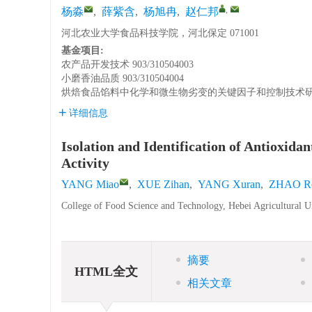
,
杨淼
,
薛紫含
,
杨旭冉
,
赵仁邦
河北农业大学食品科技学院，河北保定 071001
基金项目:
农产品开发技术
903/310504003
小磨香油品质
903/310504004
烘焙食品馅料中化学和微生物劣变的关键因子和控制技术
详细信息
Isolation and Identification of Antioxid
Activity
YANG Miao
,
XUE Zihan
,
YANG Xuran
,
ZHAO R
College of Food Science and Technology, Hebei Agricultural U
摘要
HTML全文
相关文章