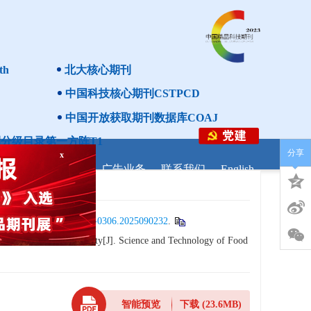
th
北大核心期刊
中国科技核心期刊CSTPCD
x
中国开放获取期刊数据库COAJ
分级目录第一方阵T1
分享
研调剂
学者之家
广告业务
联系我们
English
i:
10.13386/j.issn1002-0306.2025090232
.
 Vitro
Antioxidant Activity[J]. Science and Technology of Food
智能预览
下载
(23.6MB)