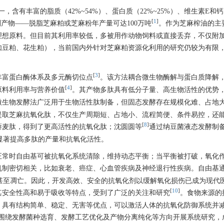
，含有丰富的脂质（42%~54%）、蛋白质（22%~25%）、维生素E和
[
1
]
产物——脱脂芝麻粕或芝麻粉年产量可达100万吨
。作为芝麻榨油的主
理想原料。但目前其利用率较低，多被用作动物饲料或直接丢弃，不仅附
如豆粕、花生粕），当前国内外针对芝麻粕资源化利用的研究仍较为有限
[
3
]
丰富蛋白酶体系及多元酶切位点
。该方法耦合微生物酶解与蛋白质降解
[
4
]
原料利用率与营养价值
。其产物多肽具有低分子量、高生物活性的优势
微生物发酵法广泛用于生物活性肽制备，但固态发酵存在规模化难、占地
提取芝麻抗氧化肽，不仅生产周期短、占地小、流程简便、条件易控，还
[
8
]
藜麦肽，得到了更高活性的抗氧化肽；沈圆圆等
通过纳豆菌液态发酵制
以显著提高多肽的产量和抗氧化活性。
正常时自由基可被抗氧化系统清除，维持动态平衡；当平衡被打破，氧化
机制密切相关，比如衰老、癌症、心血管疾病及神经退行性疾病。自由基
甚至凋亡。因此，开发高效、安全的抗氧化剂以缓解氧化损伤已成为现代
[
10
]
其安全性高和易于吸收等特点，受到了广泛的关注和研究
。食物来源的
，具有结构简单、稳定、无害等优点，可以激活人体的抗氧化防御系统并
围绕发酵菌种选育、发酵工艺优化及产物分离纯化等方向开展系统研究，