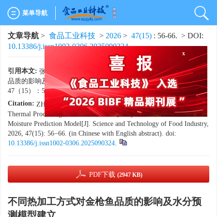
菜单导航
文章导航
>
食品工业科技
>
2026
>
47(15)
: 56-66.
> DOI:
10.13386/j.issn1002-0306.2025090324
x
引用本文:
张泽辉，刘巧瑜，肖斯立，等. 不同热加工方式对金枪鱼
品质的影响及水分预测模型建立[J]. 食品工业科技，2026，
47（15）：56−66. doi:
10.13386/j.issn1002-0306.2025090324
.
Citation:
ZHANG Zehui, LIU Qiaoyu, XIAO Sili, et al. Effects of
Thermal Processing Methods on Tuna Quality and Establishment of a
Moisture Prediction Model[J]. Science and Technology of Food Industry,
2026, 47(15): 56−66. (in Chinese with English abstract). doi:
10.13386/j.issn1002-0306.2025090324
.
PDF下载
(2947 KB)
不同热加工方式对金枪鱼品质的影响及水分预
测模型建立