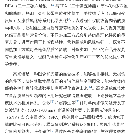
[
3
]
DHA（二十二碳六烯酸）
与EPA（二十碳五烯酸）等
ω
-3系多不饱
和脂肪酸。热加工会引起蛋白质变性凝固、美拉德反应（非酶褐变
[
4
]
反应）及脂质氧化等系列化学变化
，该过程不仅能改善肉品的质
构和风味，还能促进蛋白质等营养物质的消化吸收，从而提升其整
体感官品质与营养价值。不同热加工方式会引起肉品理化性质的显
[
5
]
著差异，进而作用于其感官特性、营养组成和风味特征
。探究不
同热加工方式对金枪鱼品质的影响，对鱼类加工产业的产品开发具
有重要指导意义，也能为金枪鱼标准化生产加工工艺的优化提供科
学参考。
高光谱是一种图像和光谱的融合技术，能够在非接触、无损伤
的条件下，快速获取食品表面的光谱信息与空间图像，能将食物内
[
6
]
部的各种信息转化成数字信息可视化表达出来
。高光谱成像技术
在食品质量分析领域的应用研究已取得显著进展，正逐步建立基于
[
6
]
[
7
]
该技术的检测体系。贾敏
和赵静远等
针对羊肉掺假问题开发了
短波近红外（900~1700 nm）光谱检测方案，其采用光谱标准化
（SNV）结合变量优选（SPA）的偏最小二乘回归模型，成功实现
掺假比例可视化分析，模型预测决定系数达0.9684，展现出优异的
[
8
]
定量检测能力。张冬妍等
通过融合高光谱图像特征与纹理参数构