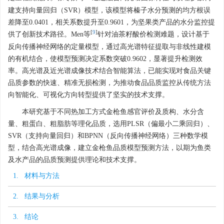
建支持向量回归（SVR）模型，该模型将榛子水分预测的均方根误
差降至0.0401，相关系数提升至0.9601，为坚果类产品的水分监控提
[
9
]
供了创新技术路径。Men等
针对油茶籽酸价检测难题，设计基于
反向传播神经网络的定量模型，通过高光谱特征提取与非线性建模
的有机结合，使模型预测决定系数突破0.9602，显著提升检测效
率。高光谱及近光谱成像技术结合智能算法，已能实现对食品关键
品质参数的快速、精准无损检测，为推动食品品质监控从传统方法
向智能化、可视化方向转型提供了坚实的技术支撑。
本研究基于不同热加工方式金枪鱼感官评价及质构、水分含
量、粗蛋白、粗脂肪等理化品质，选用PLSR（偏最小二乘回归）、
SVR（支持向量回归）和BPNN（反向传播神经网络）三种数学模
型，结合高光谱成像，建立金枪鱼品质模型预测方法，以期为鱼类
及水产品的品质预测提供理论和技术支撑。
1. 材料与方法
2. 结果与分析
3. 结论