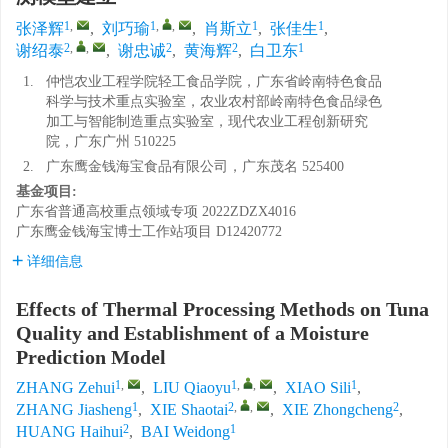
1
,
1
,
,
1
1
张泽辉
,
刘巧瑜
,
肖斯立
,
张佳生
,
2
,
,
2
2
1
谢绍泰
,
谢忠诚
,
黄海辉
,
白卫东
1.
仲恺农业工程学院轻工食品学院，广东省岭南特色食品
科学与技术重点实验室，农业农村部岭南特色食品绿色
加工与智能制造重点实验室，现代农业工程创新研究
院，广东广州 510225
2.
广东鹰金钱海宝食品有限公司，广东茂名 525400
基金项目:
广东省普通高校重点领域专项
2022ZDZX4016
广东鹰金钱海宝博士工作站项目
D12420772
详细信息
Effects of Thermal Processing Methods on Tuna
Quality and Establishment of a Moisture
Prediction Model
1
,
1
,
,
1
ZHANG Zehui
,
LIU Qiaoyu
,
XIAO Sili
,
1
2
,
,
2
ZHANG Jiasheng
,
XIE Shaotai
,
XIE Zhongcheng
,
2
1
HUANG Haihui
,
BAI Weidong