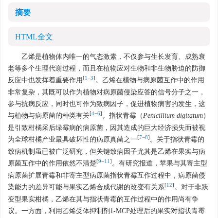
摘要
HTML全文
乙烯是植物体内唯一的气态激素，不仅参与生长发育、成熟衰
老等多个生理代谢过程，而且在植物应对生物和非生物胁迫的防御
[
1
−
3
]
反应中也发挥着重要作用
。乙烯在植物与病原菌互作中的作用
非常复杂，其既可以作为植物对病原菌侵染应答的信号分子之一，
参与抗病反应，同时也可作为致病因子，促进植物病害的发生，这
[
4
−
6
]
与植物与病原菌的种类有关
。指状青霉（
Penicillium digitatum
）
是引致柑橘采后绿霉病的病原菌，因其造成的巨大经济损失而被视
[
7
−
8
]
为全球柑橘产业最具破坏性的病原真菌之一
。关于指状青霉的
致病机制虽已被广泛研究，但关键致病因子尤其是乙烯在果实与病
[
9
−
11
]
原菌互作中的作用依然不清楚
。有研究报道，苹果与其寄主型
病原菌扩展青霉和非寄主型病原菌指状青霉互作过程中，病原菌侵
[
12
]
染能力的差异可能与果实乙烯合成代谢的改变有关系
。对于非跃
变型果实柑橘，乙烯在其与指状青霉的互作过程中的作用尚有争
议。一方面，利用乙烯受体抑制剂1-MCP处理后的果实对指状青霉