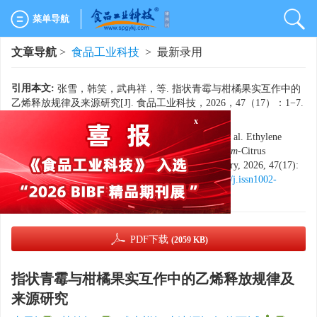
菜单导航
文章导航
>
食品工业科技
> 最新录用
引用本文:
张雪，韩笑，武冉祥，等. 指状青霉与柑橘果实互作中的
乙烯释放规律及来源研究[J]. 食品工业科技，2026，47（17）：1−7.
x
doi:
10.13386/j.issn1002-0306.2025100005
.
Citation:
ZHANG Xue, HAN Xiao, WU Ranxiang, et al. Ethylene
Biosynthesis and its Origins in the
Penicillium digitatum
-Citrus
Interaction[J]. Science and Technology of Food Industry, 2026, 47(17):
1−7. (in Chinese with English abstract). doi:
10.13386/j.issn1002-
0306.2025100005
.
PDF下载
(2059 KB)
指状青霉与柑橘果实互作中的乙烯释放规律及
来源研究