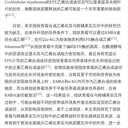
Cochliobolus miyabeanus
的EFE乙烯合成途径后可以显著提高水稻叶
片的抗性，推断该病原菌释放的乙烯可能是一个非常重要的致病因
[
21
]
子
。
目前，有关指状青霉合成乙烯在其与柑橘果实互作中的研究仍
较为缺乏。在体外环境的培养条件下，指状青霉可以通过KMBA途
[
22
]
[
23
]
径合成乙烯
，也可以
α
-KG为前体物质利用EFE酶合成乙烯
。
[
24
]
Johansson等
从指状青霉中克隆了编码EFE酶的基因，在酿酒酵母
中的异源表达显示其与乙烯合成能力密切相关。最近有研究提出
EFE介导的乙烯合成途径是指状青霉在培养基体外生长和侵染过程
[
25
]
中的主要乙烯合成途径
。前期实验发现指状青霉的乙烯合成途径
与其所在的生长环境条件密切相关，当将其置于空间和营养较为有
限的试管固体培养基上时，KMBA和
α
-KG均可作为乙烯合成的前体
物质；而当将指状青霉培养于平板培养基或液体培养基时，仅有
[
26
]
KMBA途径被激活
。这一结果提示，指状青霉在与柑橘果实互作
过程中，可能会根据不同的营养或环境条件激活相应适宜的乙烯合
成途径，从而影响其致病性。基于上述现状，本文系统研究了指状
青霉与柑橘果实互作过程中的乙烯释放时空变化规律及其来源，这
将有助于更加全面揭示乙烯在果实与病原菌互作中的作用，进一步