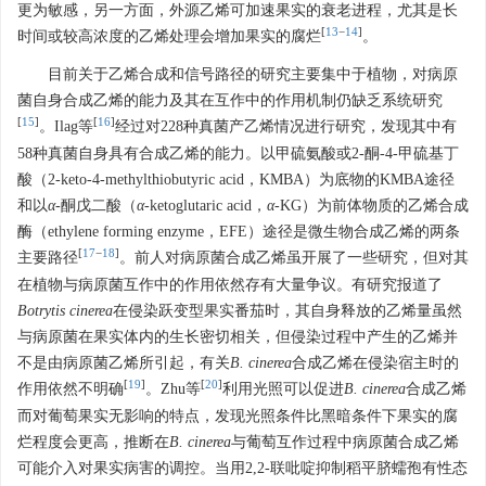
更为敏感，另一方面，外源乙烯可加速果实的衰老进程，尤其是长
[
13
−
14
]
时间或较高浓度的乙烯处理会增加果实的腐烂
。
目前关于乙烯合成和信号路径的研究主要集中于植物，对病原
菌自身合成乙烯的能力及其在互作中的作用机制仍缺乏系统研究
[
15
]
[
16
]
。Ilag等
经过对228种真菌产乙烯情况进行研究，发现其中有
58种真菌自身具有合成乙烯的能力。以甲硫氨酸或2-酮-4-甲硫基丁
酸（2-keto-4-methylthiobutyric acid，KMBA）为底物的KMBA途径
和以
α
-酮戊二酸（
α
-ketoglutaric acid，
α
-KG）为前体物质的乙烯合成
酶（ethylene forming enzyme，EFE）途径是微生物合成乙烯的两条
[
17
−
18
]
主要路径
。前人对病原菌合成乙烯虽开展了一些研究，但对其
在植物与病原菌互作中的作用依然存有大量争议。有研究报道了
Botrytis cinerea
在侵染跃变型果实番茄时，其自身释放的乙烯量虽然
与病原菌在果实体内的生长密切相关，但侵染过程中产生的乙烯并
不是由病原菌乙烯所引起，有关
B. cinerea
合成乙烯在侵染宿主时的
[
19
]
[
20
]
作用依然不明确
。Zhu等
利用光照可以促进
B. cinerea
合成乙烯
而对葡萄果实无影响的特点，发现光照条件比黑暗条件下果实的腐
烂程度会更高，推断在
B. cinerea
与葡萄互作过程中病原菌合成乙烯
可能介入对果实病害的调控。当用2,2-联吡啶抑制稻平脐蠕孢有性态