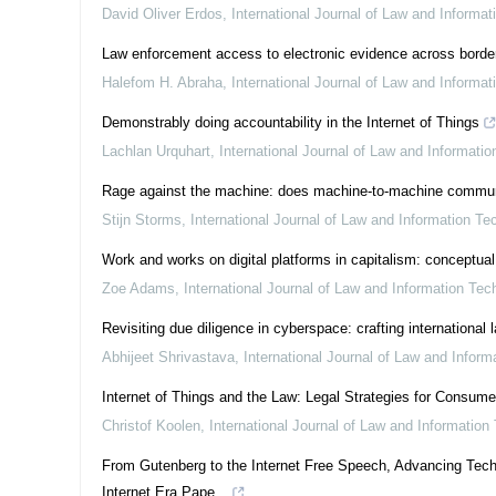
David Oliver Erdos
,
International Journal of Law and Informa
Law enforcement access to electronic evidence across border
Halefom H. Abraha
,
International Journal of Law and Informa
Demonstrably doing accountability in the Internet of Things
Lachlan Urquhart
,
International Journal of Law and Informati
Rage against the machine: does machine-to-machine communicat
Stijn Storms
,
International Journal of Law and Information Te
Work and works on digital platforms in capitalism: conceptual
Zoe Adams
,
International Journal of Law and Information Tec
Revisiting due diligence in cyberspace: crafting international
Abhijeet Shrivastava
,
International Journal of Law and Infor
Internet of Things and the Law: Legal Strategies for Consum
Christof Koolen
,
International Journal of Law and Information
From Gutenberg to the Internet Free Speech, Advancing Tech
Internet Era Pape...