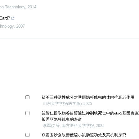
ion Technology
,
2014
 Card?
chnology
,
2007