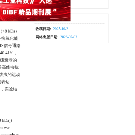
PDF下载量:
29
出版历程
收稿日期:
2025-10-21
8 kDa）
网络出版日期:
2026-07-03
外抗氧化能
IS信号通路
.41%，
延缓衰老的
著提高线虫抗
高线虫的运动
的表达
优，实验结
8 kDa))
ion was
 nematode as