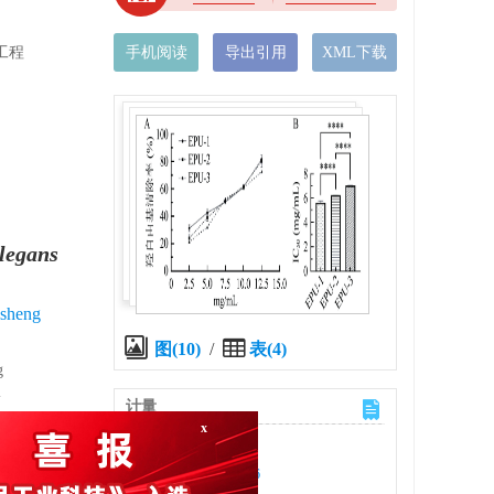
工程
手机阅读
导出引用
XML下载
legans
sheng
图(10)
/
表(4)
g
l
计量
文章访问数:
73
x
HTML全文浏览量:
26