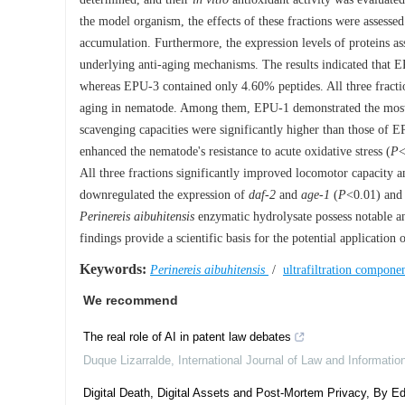
the model organism, the effects of these fractions were assessed 
accumulation. Furthermore, the expression levels of proteins a
underlying anti-aging mechanisms. The results indicated that 
whereas EPU-3 contained only 4.60% peptides. All three fracti
aging in nematode. Among them, EPU-1 demonstrated the most po
scavenging capacities were significantly higher than those of
enhanced the nematode's resistance to acute oxidative stress (
P
<
All three fractions significantly improved locomotor capacity 
downregulated the expression of
daf-2
and
age-1
(
P
<0.01) and
Perinereis aibuhitensis
enzymatic hydrolysate possess notable an
findings provide a scientific basis for the potential application 
Keywords:
Perinereis aibuhitensis
/
ultrafiltration compone
We recommend
The real role of AI in patent law debates
Duque Lizarralde
,
International Journal of Law and Informati
Digital Death, Digital Assets and Post-Mortem Privacy, By Ed