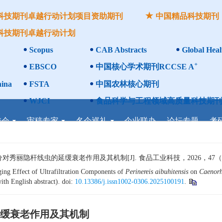
科技期刊卓越行动计划项目资助期刊
中国精品科技期刊
科技期刊卓越行动计划
Scopus
CAB Abstracts
Global Heal
+
EBSCO
中国核心学术期刊RCCSE A
ina
FSTA
中国农林核心期刊
WJCI
食品科学与工程领域高质量科技期刊
委会
审稿专家
名企巡礼
企业联办
论坛专题
考
隐杆线虫的延缓衰老作用及其机制[J]. 食品工业科技，2026，47（17）：
ng Effect of Ultrafiltration Components of
Perinereis aibuhitensis
on
Caenorh
ith English abstract). doi:
10.13386/j.issn1002-0306.2025100191
.
缓衰老作用及其机制