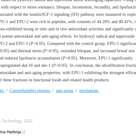
with respect to stress resistance, lifespan, locomotion, fecundity, and lipofusci
ssociated with the insulin/IGF-1 signaling (IIS) pathway were measured to explo
EPU-1 and EPU-2 were rich in peptides, with contents of 44.20% and 40.41%, r
ons exhibited strong
in vitro
and
in vivo
antioxidant activities and significantly
tent antioxidant and anti-aging effects. Its hydroxyl radical and superoxide
 EPU-2 and EPU-3 (
P
<0.05). Compared with the control group, EPU-1 significa
0.05) and thermal stress (
P
<0.05), extended lifespan, and increased brood size 
and reduced lipofuscin accumulation (
P
<0.05). Moreover, EPU-1 significantly
 upregulated
daf-16
and
skn-1
(
P
<0.05). In conclusion, the ultrafiltration fracti
tioxidant and anti-aging properties, with EPU-1 exhibiting the strongest effica
of these fractions in functional foods and related health products.
nts
/
Caenorhabditis elegans
/
anti-aging
/
mechanism
on Technology
,
2022
ina Harbinja