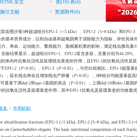
HTML全文
图
(10)
表
(4)
参考文献
(46)
施引文献
资源附件
(0)
种超滤组分EPU-1（<5 kDa）、EPU-2（5~8 kDa）和EPU-3（>
分的基本营养成分，以羟自由基和超氧阴离子清除能力为指标，评价其体
力、寿命、运动能力、繁殖能力、脂褐素积累的影响，测定线虫胰岛素/I
果显示，超滤组分EPU-1、EPU-2富含多肽，含量分别为44.20%、40
有较强的体内外抗氧化活性及延缓线虫衰老的作用，且EPU-1的抗氧化活性及
EPU-2（
P
<0.05）、EPU-3（
P
<0.05），与空白组相比，EPU-1能显
.05），延长线虫寿命且增加线虫产卵量（
P
<0.05），3种组分均能显著提
1可显著下调
daf-2
和
age-1
基因的表达（
P
<0.01），上调
daf-16
和
skn-1
基因
的抗氧化活性及延缓衰老作用，其中EPU-1抗氧化及延缓衰老的功效最
衰老
/
作用机制
three ultrafiltration fractions (EPU-1 (<5 kDa), EPU-2 (5~8 kDa), and EPU-3 (>
sis
on
Caenorhabditis elegans
. The basic nutritional composition of each fract
d based on hydroxyl radical and superoxide anion scavenging capacities. Using