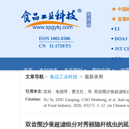
中国
首都
EI
ISSN 1002-0306
DOAJ
CN 11-1759/TS
JST Ch
CA
首页
本刊动态
关于期刊
期刊在线
编
文章导航
>
食品工业科技
> 最新录用
引用本文:
苏炬，朱国萍，曹文红，等. 双齿围沙蚕超滤组分对秀丽
Citation:
SU Ju, ZHU Guoping, CAO Wenhong, et al. Anti-agi
of Food Industry, 2026, 47(17): 1−12. (in Chinese w
双齿围沙蚕超滤组分对秀丽隐杆线虫的延