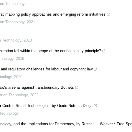
tion Technology
s: mapping policy approaches and emerging reform initiatives
tion Technology
,
2021
on Technology
,
2018
ion fall within the scope of the confidentiality principle?
chnology
,
2019
 and regulatory challenges for labour and copyright law
hnology
,
2020
 law’s arsenal against transboundary Botnets
mation Technology
,
2022
er-Centric Smart Technologies, by Guido Noto La Diega
 Technology
nology, and the Implications for Democracy, by Russell L. Weaver * Free Spe