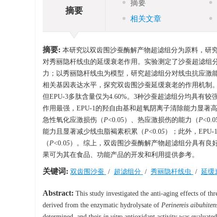
摘要
摘要
相关文章
摘要:
本研究以双齿围沙蚕酶解产物超滤组分为原料，研究双齿围沙蚕3
对秀丽隐杆线虫的延缓衰老作用。实验测定了沙蚕超滤组
力；以秀丽隐杆线虫为模型，研究超滤组分对线虫抗应激能
相关基因表达水平，探究双齿围沙蚕延缓衰老的作用机制。实验结
但EPU-3多肽含量仅为4.60%。3种沙蚕超滤组分均具
作用最强，EPU-1的羟自由基和超氧阴离子清除能力显著高于
急性氧化应激损伤（
P
<0.05）、热应激损伤的能力（
P
<0
能力且显著减少线虫脂褐素积累（
P
<0.0
5
）；此外，EPU-
（
P
<0.0
5
）。综上，双齿围沙蚕酶解产物超滤组分具有良好
果可为其在食品、功能产品的开发和利用提供参考。
关键词:
双齿围沙蚕
/
超滤组分
/
秀丽隐杆线虫
/
延缓
Abstract:
This study investigated the anti-aging effects of 
derived from the enzymatic hydrolysate of
Perinereis aibuhiten
determined, and their
in vitro
antioxidant activity was evaluate