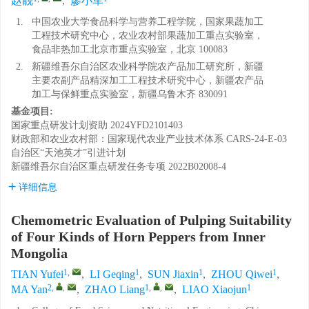
赵靓
,
廖小军
1.
中国农业大学食品科学与营养工程学院，国家果蔬加工
工程技术研究中心，农业农村部果蔬加工重点实验室，
食品非热加工北京市重点实验室，北京 100083
2.
新疆维吾尔自治区农业科学院农产品加工研究所，新疆
主要农副产品精深加工工程技术研究中心，新疆农产品
加工与保鲜重点实验室，新疆乌鲁木齐 830091
基金项目:
国家重点研发计划资助
2024YFD2101403
财政部和农业农村部：国家现代农业产业技术体系
CARS-24-E-03
自治区“天池英才”引进计划
新疆维吾尔自治区重点研发任务专项
2022B02008-4
详细信息
Chemometric Evaluation of Pulping Suitability
of Four Kinds of Horn Peppers from Inner
Mongolia
1
,
1
1
1
TIAN Yufei
,
LI Geqing
,
SUN Jiaxin
,
ZHOU Qiwei
,
2
,
,
1
,
,
1
MA Yan
,
ZHAO Liang
,
LIAO Xiaojun