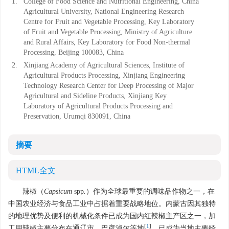
1.
College of Food Science and Nutritional Engineering, China
Agricultural University, National Engineering Research
Centre for Fruit and Vegetable Processing, Key Laboratory
of Fruit and Vegetable Processing, Ministry of Agriculture
and Rural Affairs, Key Laboratory for Food Non-thermal
Processing, Beijing 100083, China
2.
Xinjiang Academy of Agricultural Sciences, Institute of
Agricultural Products Processing, Xinjiang Engineering
Technology Research Center for Deep Processing of Major
Agricultural and Sideline Products, Xinjiang Key
Laboratory of Agricultural Products Processing and
Preservation, Urumqi 830091, China
摘要
HTML全文
辣椒（
Capsicum
spp
.
）作为全球最重要的调味品作物之一，在
中国农业经济与食品工业中占据着重要战略地位。内蒙古因其独特
的地理优势及便利的机械化条件已成为国内红辣椒主产区之一，加
[
1
]
工用辣椒主要分布在通辽市、巴彦淖尔等地
，已成为当地主要经