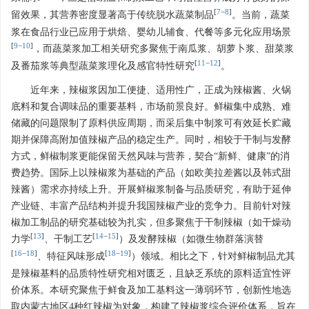
[
7
−
8
]
留效果，其营养密度显著高于传统脱水蔬菜制品
。当前，蔬菜
浆在食品行业已应用于烘焙、婴幼儿辅食、代餐等多元化应用场景
[
9
−
10
]
，而蔬菜浆加工相关研究多聚焦于南瓜浆、胡萝卜浆、甜菜浆
[
11
−
12
]
及番茄浆等典型蔬菜浆理化及感官特性研究
。
近年来，辣椒浆因加工便捷、适用性广，正成为辣椒酱、火锅
底料和复合调味品的重要基料，市场前景良好。鲜椒集中成熟、难
储藏的问题限制了原料供应周期，而采后集中制浆可有效延长贮藏
期并保障高附加值辣椒产品的稳定生产。同时，相较于干制与发酵
方式，鲜椒制浆更能保留天然风味与营养，契合“新鲜、健康”的消
费趋势。国际上以辣椒浆为基础的产品（如欧美拉差酱以及韩式甜
辣酱）需求亦持续上升。开展鲜椒浆制备与品质研究，有助于延伸
产业链、丰富产品结构并提升我国辣椒产业的竞争力。目前针对辣
椒加工制品的研究基础较为扎实，但多聚焦于干制辣椒（如干燥动
[
13
]
[
14
−
15
]
力学
、干制工艺
）及发酵辣椒（如微生物群落演替
[
16
−
18
]
[
18
−
19
]
、特征风味形成
）领域。相比之下，针对鲜椒制品尤其
是辣椒基料的品质特性研究相对匮乏，且缺乏系统的原料适宜性评
价体系。本研究聚焦于鲜食及加工基料这一薄弱环节，创新性地选
取内蒙古地区4种红辣椒为对象，构建了辣椒浆综合评价体系，旨在