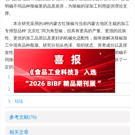
明确不同品种辣椒浆的品质差异，为辣椒的深加工利用提供理论支
撑。
本次研究采用的4种内蒙古红辣椒与当前内蒙古地区主栽的加工
专用型品种‘北京红’同为角型椒，但具有更高的产量、更强的抗病
性、更优的加工品质以及更好的机械化适配性，能有效解决辣椒加
工中现有品种瓶颈。研究分别从色泽、组织状态、营养成分以及挥
发性风味物质四个维度探究了不同品种辣椒浆的品质，旨在明确不
x
同辣椒浆的加工适宜性，为辣椒浆的品种选择、工艺优化提供了一
定的科学理论指导。
1. 材料与方法
2. 结果与分析
3. 结论
参考文献
(76)
相关文章