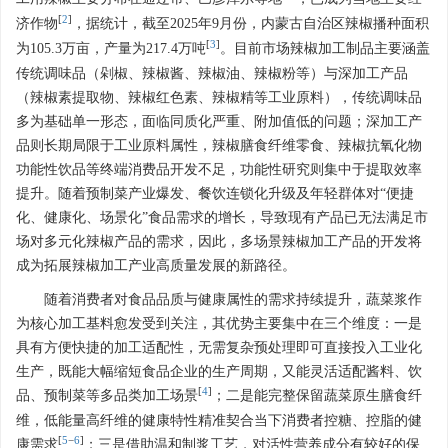
[
2
]
济作物
，据统计，截至2025年9月份，内蒙古自治区辣椒播种面积
[
3
]
为105.3万亩，产量为217.4万吨
。目前市场辣椒加工制品主要涵盖
传统调味品（剁椒、辣椒酱、辣椒油、辣椒粉等）与深加工产品
（辣椒素提取物、辣椒红色素、辣椒精等工业原料），传统调味品
多为基础单一形态，面临同质化严重、附加值低的问题；深加工产
品则长期局限于工业原料属性，辣椒膳食纤维零食、辣椒抗氧化物
功能性饮品等终端消费品开发不足，功能性研究则集中于提取效率
提升。随着预制菜产业爆发、餐饮连锁化升级及年轻群体对“便捷
化、健康化、场景化”食品需求的增长，导致现有产品已无法满足市
场对多元化辣椒产品的需求，因此，多场景辣椒加工产品的开发将
成为拓展辣椒加工产业高质量发展的新路径。
随着消费者对食品品质与健康属性的需求持续提升，蔬菜浆作
为核心加工基料愈发受到关注，其优势主要集中在三个维度：一是
具有方便快捷的加工适配性，无需复杂预处理即可直接投入工业化
生产，既能大幅缩短食品企业的生产周期，又能灵活适配酱料、饮
[
4
]
品、预制菜等多品类加工场景
；二是能完整保留蔬菜原生膳食纤
维，低能量高纤维的健康特性精准契合当下消费者控糖、控脂的健
[
5
−
6
]
康需求
；三是借助温和制浆工艺，对活性营养成分有较好的保