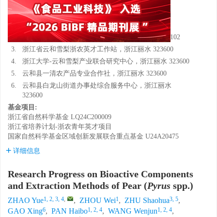
王文骏
,
刘冠辰
,
刘东红
1.
浙江大学生物系统工程与食品科学学院，浙江杭州
310012
2.
浙江大学长三角智慧绿洲创新中心，浙江嘉兴 314102
3.
浙江省云和雪梨浙农英才工作站，浙江丽水 323600
4.
浙江大学-云和雪梨产业联合研究中心，浙江丽水 323600
5.
云和县一清农产品专业合作社，浙江丽水 323600
6.
云和县白龙山街道办事处综合服务中心，浙江丽水
323600
基金项目:
浙江省自然科学基金
LQ24C200009
浙江省培养计划-浙农青年英才项目
国家自然科学基金区域创新发展联合重点基金
U24A20475
详细信息
Research Progress on Bioactive Components
and Extraction Methods of Pear (
Pyrus
spp.)
1, 2, 3, 4
,
1
3, 5
ZHAO Yue
,
ZHOU Wei
,
ZHU Shaohua
,
6
1, 2, 4
1, 2, 4
GAO Xing
,
PAN Haibo
,
WANG Wenjun
,