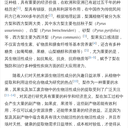
泛种植，具有重要的经济价值，在欧洲和亚洲已有超过五千年的种
[
1
]
植历史
。梨具有镇咳、抗炎和利尿等作用，在中国作为传统民间
[
2
]
药方已有2000多年的历史
。根据地理起源，梨属植物可被分为东
方梨和西方梨两大类，其中东方梨主要包括秋子梨（
Pyrus
ussuriensis
）、白梨（
Pyrus bretschneideri
）、砂梨（
Pyrus pyrifolia
）
[
3
]
等，西方梨主要为西洋梨（
Pyrus communis
）
。梨果实口感清甜，
[
4
]
不仅富含维生素、矿物质和膳食纤维等基本营养素
，还含有多种
[
5
]
糖类（如葡萄糖、果糖、山梨糖醇和蔗糖等）
，尤为重要的是，
[
6
−
9
]
其生物活性成分，如抗氧化、抗炎、抗癌物质等
，赋予了梨在
预防和治疗多种慢性疾病方面的巨大应用潜力。
随着人们对天然来源生物活性成分的兴趣日益浓厚，从植物中
[
10
]
提取和利用这些化合物成为研究的热点
。梨作为一种重要的水
果，其果实及加工废弃物中的生物活性成分的提取受到了广泛关注
[
11
−
14
]
，对其进行研究具有重要的科学和经济意义。梨在加工过程中
会产生大量的副产物，如果皮、果渣等，这些副产物若能有效利
用，不仅可以减少资源浪费，还能带来显著的经济效益。正是因为
梨及其副产物中蕴含着具有强大功能活性的生物活性成分，并且市
场对天然、健康的提取物需求日益增长，成本相对较低，才使得从