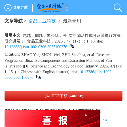
菜单导航
文章导航
>
食品工业科技
> 最新录用
引用本文:
赵越，周魏，朱少华，等. 梨生物活性成分及其提取方法
研究进展[J]. 食品工业科技，2026，47（17）：1−15. doi:
10.13386/j.issn1002-0306.2025100276
.
Citation:
ZHAO Yue, ZHOU Wei, ZHU Shaohua, et al. Research
Progress on Bioactive Components and Extraction Methods of Pear
(
Pyrus
spp.)[J]. Science and Technology of Food Industry, 2026, 47(17):
1−15. (in Chinese with English abstract). doi:
10.13386/j.issn1002-
0306.2025100276
.
PDF下载
(2480 KB)
x
梨生物活性成分及其提取方法研究进展
1, 2, 3, 4
,
1
3, 5
6
1, 2, 4
赵越
,
周魏
,
朱少华
,
高幸
,
潘海波
,
1, 2, 4
1, 2, 3, 4
,
,
1, 2, 4