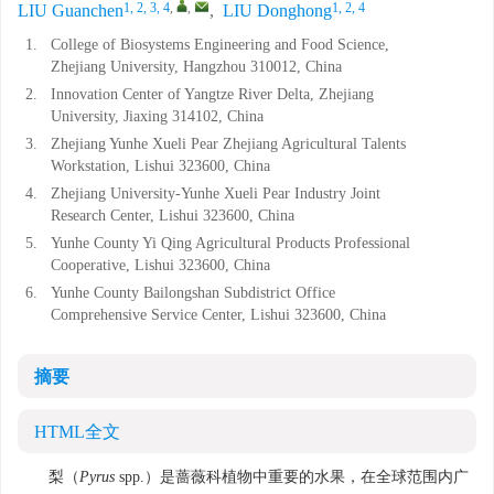
1, 2, 3, 4
,
,
1, 2, 4
LIU Guanchen
,
LIU Donghong
1.
College of Biosystems Engineering and Food Science,
Zhejiang University, Hangzhou 310012, China
2.
Innovation Center of Yangtze River Delta, Zhejiang
University, Jiaxing 314102, China
3.
Zhejiang Yunhe Xueli Pear Zhejiang Agricultural Talents
Workstation, Lishui 323600, China
4.
Zhejiang University-Yunhe Xueli Pear Industry Joint
Research Center, Lishui 323600, China
5.
Yunhe County Yi Qing Agricultural Products Professional
Cooperative, Lishui 323600, China
6.
Yunhe County Bailongshan Subdistrict Office
Comprehensive Service Center, Lishui 323600, China
摘要
HTML全文
梨（
Pyrus
spp.）是蔷薇科植物中重要的水果，在全球范围内广