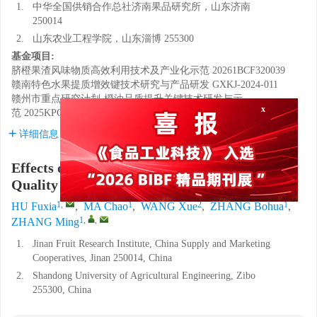
1.
中华全国供销合作总社济南果品研究所，山东济南
250014
2.
山东农业工程学院，山东淄博 255300
基金项目:
脐橙果渣风味物质高效利用技术及产业化示范
20261BCF320039
赣南特色水果提质增效键技术研究与产品研发
GXKJ-2024-011
x
赣州市重点研究计划-橙油品质提升关键技术研发与示
范
2025KPCE0005
详细信息
Effects of Different Drying Methods on the
Quality of
Citrus sinensis
Osbeck Pomace
1
,
1
2
1
HU Fuxia
,
MA Chao
,
WANG Xue
,
ZHANG Bohua
,
1
,
,
ZHANG Ming
1.
Jinan Fruit Research Institute, China Supply and Marketing
Cooperatives, Jinan 250014, China
2.
Shandong University of Agricultural Engineering, Zibo
255300, China