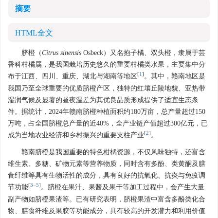
摘要
HTML全文
脐橙（
Citrus sinensis
Osbeck）又名抱子橘、双头橙，隶属于芸
香科柑橘属，是我国栽培历史悠久的重要柑橘类水果，主要集中分
[
1
]
布于江西、四川、重庆、湖北与湖南等地区
。其中，赣南地区是
我国乃至全球重要的优质脐橙产区，独特的红壤丘陵地貌、亚热带
湿润气候及显著的昼夜温差为其优良品质形成提供了适宜生态条
件。据统计，2024年赣南脐橙种植面积约180万亩，总产量超过150
万吨，占全国脐橙总产量的近40%，全产业链产值超过300亿元，已
[
2
]
成为当地农业经济和乡村振兴的重要支柱产业
。
赣南脐橙是我国重要的特色柑橘资源，不仅风味独特，还富含
维生素、多糖、矿物元素等营养物质，同时含有多酚、类黄酮及膳
食纤维等具有生物活性的成分，具有良好的抗氧化、抗炎与免疫调
[
3
−
5
]
节功能
。脐橙在果汁、果酱及果干等加工过程中，会产生大量
副产物如脐橙果渣等。已有研究表明，脐橙果渣中富含多酚类化合
物、膳食纤维及果胶等功能成分，具有较高的开发潜力和利用价值