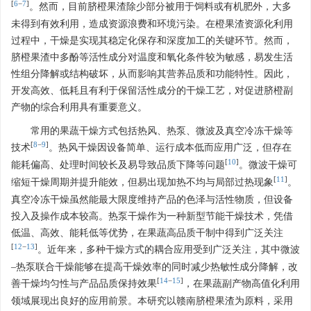
[
6
−
7
]
。然而，目前脐橙果渣除少部分被用于饲料或有机肥外，大多
未得到有效利用，造成资源浪费和环境污染。在橙果渣资源化利用
过程中，干燥是实现其稳定化保存和深度加工的关键环节。然而，
脐橙果渣中多酚等活性成分对温度和氧化条件较为敏感，易发生活
性组分降解或结构破坏，从而影响其营养品质和功能特性。因此，
开发高效、低耗且有利于保留活性成分的干燥工艺，对促进脐橙副
产物的综合利用具有重要意义。
常用的果蔬干燥方式包括热风、热泵、微波及真空冷冻干燥等
[
8
−
9
]
技术
。热风干燥因设备简单、运行成本低而应用广泛，但存在
[
10
]
能耗偏高、处理时间较长及易导致品质下降等问题
。微波干燥可
[
11
]
缩短干燥周期并提升能效，但易出现加热不均与局部过热现象
。
真空冷冻干燥虽然能最大限度维持产品的色泽与活性物质，但设备
投入及操作成本较高。热泵干燥作为一种新型节能干燥技术，凭借
低温、高效、能耗低等优势，在果蔬高品质干制中得到广泛关注
[
12
−
13
]
。近年来，多种干燥方式的耦合应用受到广泛关注，其中微波
–热泵联合干燥能够在提高干燥效率的同时减少热敏性成分降解，改
[
14
−
15
]
善干燥均匀性与产品品质保持效果
，在果蔬副产物高值化利用
领域展现出良好的应用前景。本研究以赣南脐橙果渣为原料，采用