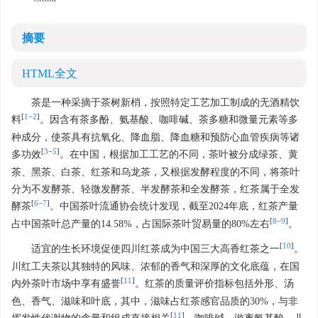
摘要
HTML全文
茶是一种采摘于茶树新梢，按照特定工艺加工制成的无酒精饮
[
1
−
2
]
料
。因含有茶多酚、氨基酸、咖啡碱、茶多糖和微量元素等多
种成分，使茶具有抗氧化、降血脂、降血糖和预防心血管疾病等诸
[
3
−
5
]
多功效
。在中国，根据加工工艺的不同，茶叶被分成绿茶、黄
茶、黑茶、白茶、红茶和乌龙茶，又根据发酵程度的不同，将茶叶
分为不发酵茶、轻微发酵茶、半发酵茶和全发酵茶，红茶属于全发
[
6
−
7
]
酵茶
。中国茶叶流通协会统计发现，截至2024年底，红茶产量
[
8
−
9
]
占中国茶叶总产量的14.58%，占国际茶叶贸易量的80%左右
。
[
10
]
适宜的生长环境促使四川红茶成为中国三大高香红茶之一
。
川红工夫茶以其独特的风味、浓郁的香气和深厚的文化底蕴，在国
[
11
]
内外茶叶市场中享有盛誉
。红茶的质量评价指标包括外形、汤
色、香气、滋味和叶底，其中，滋味占红茶感官品质的30%，与非
[
11
]