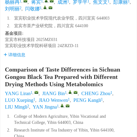
1
,
1
,
,
1
1
1
1
杨丽冉
,
蒋宾
,
成洲
,
罗学平
,
焦文文
,
彭康丽
,
2
1
,
,
刘明丽
,
闫敬娜
1.
宜宾职业技术学院现代农业学院，四川宜宾 644003
2.
宜宾市茶产业研究院，四川宜宾 644100
基金项目:
宜宾市科技项目
2025MZ031
宜宾职业技术学院科研项目
24ZRZD-11
详细信息
Comparison of Taste Differences in Sichuan
Gongou Black Tea Prepared with Different
Drying Methods Using Metabolomics
1
,
1
,
,
1
YANG Liran
,
JIANG Bin
,
CHENG Zhou
,
1
1
1
LUO Xueping
,
JIAO Wenwen
,
PENG Kangli
,
2
1
,
,
LIU Mingli
,
YAN Jingna
1.
College of Modern Agriculture, Yibin Vocational and
Technical College, Yibin 644003, China
2.
Research Institute of Tea Industry of Yibin, Yibin 644100,
China