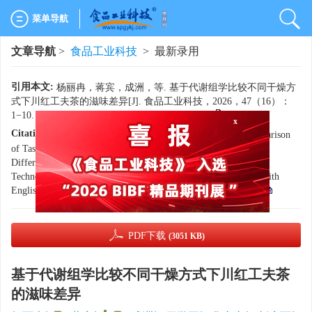
菜单导航
文章导航
>
食品工业科技
> 最新录用
引用本文:
杨丽冉，蒋宾，成洲，等. 基于代谢组学比较不同干燥方
式下川红工夫茶的滋味差异[J]. 食品工业科技，2026，47（16）：
x
1−10. doi:
10.13386/j.issn1002-0306.2025120025
.
Citation:
YANG Liran, JIANG Bin, CHENG Zhou, et al. Comparison
of Taste Differences in Sichuan Gongou Black Tea Prepared with
Different Drying Methods Using Metabolomics[J]. Science and
Technology of Food Industry, 2026, 47(16): 1−10. (in Chinese with
English abstract). doi:
10.13386/j.issn1002-0306.2025120025
.
PDF下载
(3051 KB)
基于代谢组学比较不同干燥方式下川红工夫茶
的滋味差异