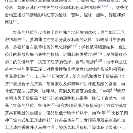
挥发性代谢物的含量和组成直接相关
。咖啡碱、游离氨基酸、儿
[
12
−
13
]
茶素、黄酮及其衍生物等与红茶滋味和色泽密切相关
。这些化
合物直接或间接地影响红茶的酸味、苦味、涩味、甜味、醇度和鲜
[
1
]
爽味
。
红茶的品质不仅依赖于原料和产地环境的优劣，更与加工工艺
[
7
]
密切相关
。萎凋通过控制水分蒸发和酶的活性，影响茶叶中多酚
[
14
]
类、多糖和蛋白质等物质的氧化降解
；揉捻破坏细胞结构，促进
[
15
]
茶汁的释放和酶与底物的接触，进而影响发酵过程
；发酵是红茶
[
16
]
加工的关键环节，决定了红茶的色泽、香气和滋味
；而干燥是红
茶生产中的重要工序，对挥发性和非挥发性代谢物的形成和积累有
[
17
]
[
12
]
着显著影响
。Liu等
研究发现，组合热风和烘焙干燥提高了红
茶中表没食子儿茶素、茶黄素以及鲜爽味和甜味氨基酸的含量，而
[
18
]
降低了酯型儿茶素、咖啡碱、黄酮及其糖苷的含量。Lan等
研究
表明热风干燥提高了祁门红茶的甜香和花果香，降低了青草气，提
[
19
]
高了红茶的品质。鲁倩等
研究发现采用理条机等炒干方式的滇红
[
20
]
茶具有明显的焦糖香，但品质低于晒干和烘干。而Xu等
比较了四
种干燥方式加工形成的祁门红茶品质差异，发现采用双锅曲毫机加
工形成的香螺外形乌黑油润，较热风和理条机干燥体积明显减小，