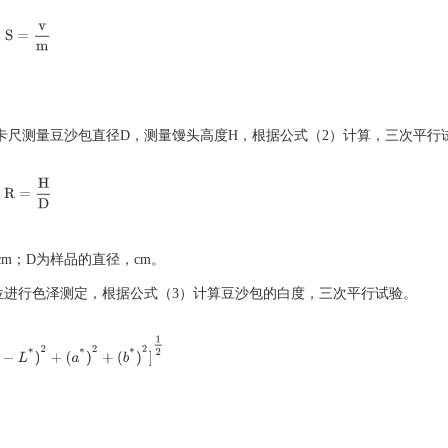
S
=
v
m
标卡尺测量豆沙包直径D，测量馒头高度H，根据公式（2）计算，三次平行
R
=
H
D
m；D为样品的直径，cm。
位进行色泽测定，根据公式（3）计算豆沙包的白度，三次平行试验。
0
−
L
*
)
2
+
(
a
*
)
2
+
(
b
*
)
2
]
1
2