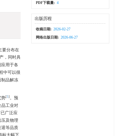
PDF下载量:
4
出版历程
收稿日期:
2026-02-27
网络出版日期:
2026-06-27
，主要分布在
产，同时具
剂应用于各
过程中可以很
面制品解冻
[
5
]
优势
。预
食品工业对
前已广泛应
透压及物理
衰退等品质
指标大幅下