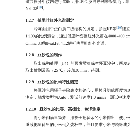
磁共振分析仪内进行试验；用CPFG脉冲序列来采集T
，即：
2
[
19
]
NS=32
。
1.2.7 傅里叶红外光谱测定
[
20
]
冷冻面团中蛋白质二级结构的测定，参照KE等
建
1:100的比例混合，通过傅里叶变换红外光谱在4000~400 c
Omnic 8.0和PeakFit 4.12解析傅里叶红外光谱。
1.2.8 豆沙包的制作
取出冻融处理（F4）的预发酵冷冻生坯豆沙包，醒发20 
取出放到常温（25 ℃）冷却30 min，待测。
1.2.9 豆沙包的质构特性测定
将豆沙包用镊子去除表皮和馅心，用模具切成厚度为10 
测定，触发类型为Auto，测试前速度1.0 mm/s，测试中速度0.
1.2.10 豆沙包的比容、高径比、色泽测定
将小米倒满量筒并且用筷子把多余的小米排出，使小
继续把量筒里的小米倒入烧杯中，并且要求小米与烧杯成