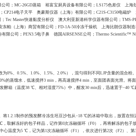
限公司；MC-26GD蒸箱 裕富宝厨具设备有限公司；LS175色差仪 上海
CP214电子天平 奥豪斯仪器（上海）有限公司；C21S-C3150电磁炉
Tec Master快速黏度分析仪 澳大利亚新港科学仪器有限公司；TMS-P
 安东帕（上海）商贸有限公司；FD-1A-50冷冻干燥机 上海比朗仪器制
；PEN3.5电子鼻 德国AIRSENSE公司；Thermo Scientific™ Nic
为0%、0.5%、1.0%、1.5%、2.0%），混匀得到不同LJP含量的混合
%的蒸馏水，低速搅拌3 min，再高速搅拌4 min，至面团表面光滑。将
于发酵箱（温度38 ℃、相对湿度75%）中，醒发30 min后，迅速置于−40 
将1.2.1制作的预发酵冷冻生坯豆沙包从−18 ℃的冰箱中取出，放置在
5 ℃，取解冻好的包子样品，记作第0次冻融循环（F0），再将解冻的包子放入
中心温度为5 ℃，记为第1次冻融循环（F1），依次进行第2次（F2）、第