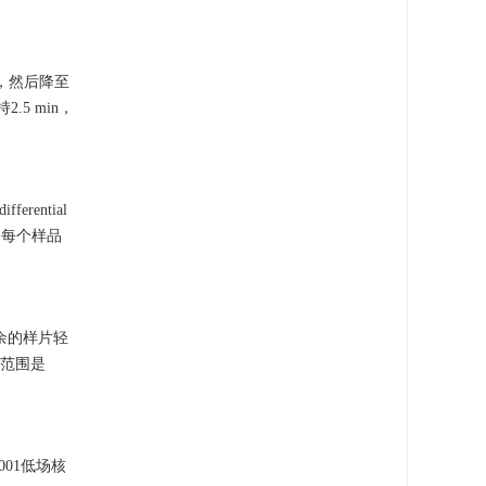
s，然后降至
.5 min，
ential
锅，每个样品
余的样片轻
描范围是
01低场核