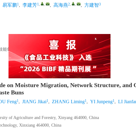
1
1
,
,
2
,
,
3
,
易军鹏
,
李建芳
,
高海燕
,
方建智
x
技能领域)
ide on Moisture Migration, Network Structure, and 
aste Buns
1
1
1
1
OU Feng
,
JIANG Jikai
,
ZHANG Liming
,
YI Junpeng
,
LI Jianfa
sity of Agriculture and Forestry, Xinyang 464000, China
Technology, Xinxiang 464000, China