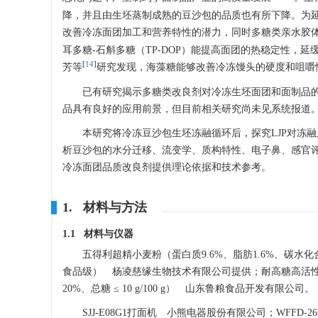
降，并且由生坯蒸制成熟的豆沙包的品质也有所下降。为
改善冷冻面团加工和营养特性的潜力，同时多糖类亲水胶
耳多糖-石斛多糖（TP-DOP）能提高面团的热稳定性
[
14
]
芳等
研究发现，海藻糖能够改善冷冻馒头的硬度和咀嚼
已有研究揭示多糖类改良剂对冷冻生坯面团和面制品的
品具有良好的应用前景，但目前相关研究尚未见系统报道
本研究将冷冻豆沙包生坯冻融循环后，探究LJP对冻
析豆沙包的水分迁移、流变学、质构特性、电子鼻、感官评
冷冻面团品质改良剂提供理论依据和技术参考。
1. 材料与方法
1.1 材料与仪器
五得利超精小麦粉（蛋白质9.6%、脂肪1.6%、碳水
食品级） 杨凌慈缘生物技术有限公司提供；耐高糖高活性
20%、总糖 ≤ 10 g/100 g） 山东鲁粮食品开发有限公司。
SJJ-E08G1打面机 小熊电器股份有限公司；WFF