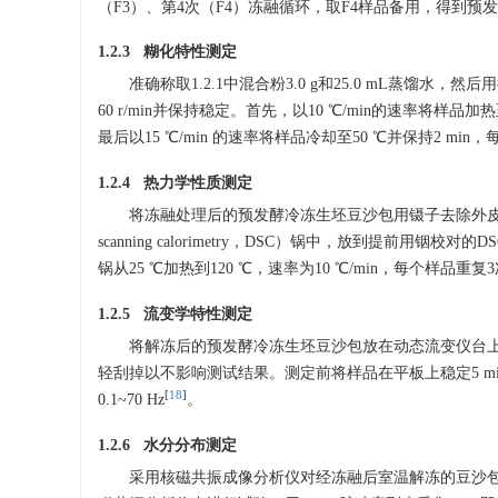
（F3）、第4次（F4）冻融循环，取F4样品备用，得到
1.2.3 糊化特性测定
准确称取1.2.1中混合粉3.0 g和25.0 mL蒸馏水，
60 r/min并保持稳定。首先，以10 ℃/min的速率将样品加热
最后以15 ℃/min 的速率将样品冷却至50 ℃并保持2 mi
1.2.4 热力学性质测定
将冻融处理后的预发酵冷冻生坯豆沙包用镊子去除外皮和馅心
scanning calorimetry，DSC）锅中，放到提
锅从25 ℃加热到120 ℃，速率为10 ℃/min，每个样品重复
1.2.5 流变学特性测定
将解冻后的预发酵冷冻生坯豆沙包放在动态流变仪台上，
轻刮掉以不影响测试结果。测定前将样品在平板上稳定5 mi
[
18
]
0.1~70 Hz
。
1.2.6 水分分布测定
采用核磁共振成像分析仪对经冻融后室温解冻的豆沙包生坯