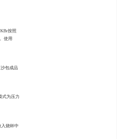
Br按照
。使用
豆沙包成品
作模式为压力
放入烧杯中