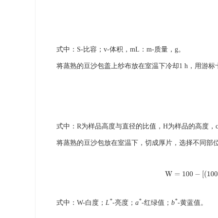
式中：S-比容；v-体积，mL：m-质量，g。
将蒸熟的豆沙包盖上纱布放在室温下冷却1 h，用游
式中：R为样品高度与直径的比值，H为样品的高度，c
将蒸熟的豆沙包放在室温下，切成厚片，选择不同部
W
=
100
−
[
(
10
*
*
*
式中：W-白度；
L
-亮度；
a
-红绿值；
b
-黄蓝值。