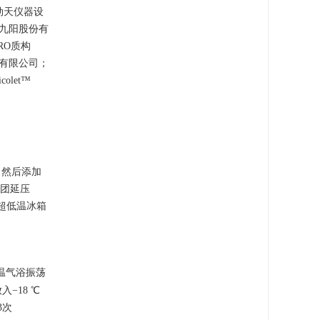
劲天仪器设
 九阳股份有
RO质构
造有限公司；
olet™
粉。然后添加
面团延压
℃超低温冰箱
恒温气浴振荡
−18 ℃
3次