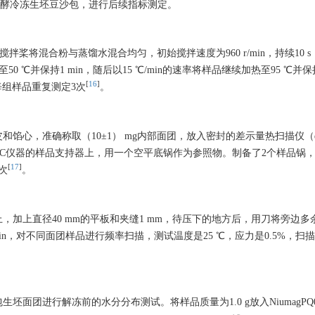
预发酵冷冻生坯豆沙包，进行后续指标测定。
然后用搅拌桨将混合粉与蒸馏水混合均匀，初始搅拌速度为960 r/min，持续10 
至50 ℃并保持1 min，随后以15 ℃/min的速率将样品继续加热至95 ℃并保持2
[
16
]
n，每组样品重复测定3次
。
，准确称取（10±1） mg内部面团，放入密封的差示量热扫描仪（differ
前用铟校对的DSC仪器的样品支持器上，用一个空平底锅作为参照物。制备了2个样品
[
17
]
3次
。
加上直径40 mm的平板和夹缝1 mm，待压下的地方后，用刀将旁边多
n，对不同面团样品进行频率扫描，测试温度是25 ℃，应力是0.5%，扫
面团进行解冻前的水分分布测试。将样品质量为1.0 g放入NiumagPQ0