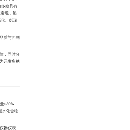
粉多糖具有
究发现，银
恶化。彭瑞
品质与面制
律，同时分
为开发多糖
量≥80%，
碳水化合物
科仪器仪表