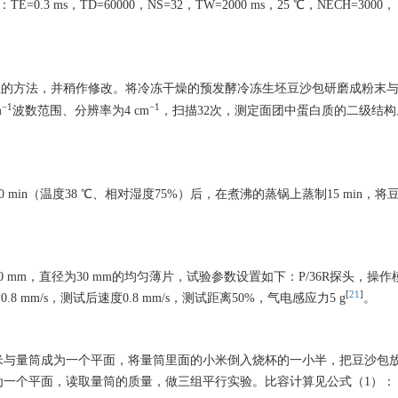
TE=0.3 ms，TD=60000，NS=32，TW=2000 ms，25 ℃，NECH=3000，
立的方法，并稍作修改。将冷冻干燥的预发酵冷冻生坯豆沙包研磨成粉末与K
−1
−1
m
波数范围、分辨率为4 cm
，扫描32次，测定面团中蛋白质的二级结构
min（温度38 ℃、相对湿度75%）后，在煮沸的蒸锅上蒸制15 min，将
mm，直径为30 mm的均匀薄片，试验参数设置如下：P/36R探头，操
[
21
]
8 mm/s，测试后速度0.8 mm/s，测试距离50%，气电感应力5 g
。
米与量筒成为一个平面，将量筒里面的小米倒入烧杯的一小半，把豆沙包
为一个平面，读取量筒的质量，做三组平行实验。比容计算见公式（1）：