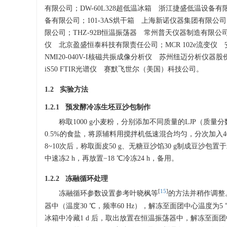
有限公司；DW-60L328超低温冰箱 浙江捷盛低温设备有
备有限公司；101-3AS烘干箱 上海新诺仪器集团有限公司；
限公司；THZ-92B恒温振荡器 常州普天仪器制造有限公司；
仪 北京盈盛恒泰科技有限责任公司；MCR 102e流变仪
NMI20-040V-I核磁共振成像分析仪 苏州纽迈分析仪器股份有限公司
iS50 FTIR光谱仪 赛默飞世尔（美国）科技公司。
1.2 实验方法
1.2.1 预发酵冷冻生坯豆沙包制作
称取1000 g小麦粉，分别添加不同质量的LJP（质量分数
0.5%的食盐，将原辅料用搅拌机低速混合均匀，分次加入40
8~10次后，称取面皮50 g、无糖豆沙馅30 g制成豆沙包置
中速冻2 h，再放置−18 ℃冷冻24 h，备用。
1.2.2 冻融循环处理
[
15
]
冻融循环参数设置参考叶晓枫等
的方法并稍作调整。
器中（温度30 ℃，频率60 Hz），解冻至面团中心温度为
冰箱中冷藏1 d 后，取出放置在恒温振荡器中，解冻至面团