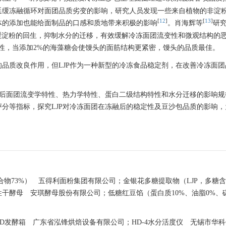
延缓冻融循环对面团品质劣变的影响，研究人员发现一些来自植物的非淀
[
12
]
[
13
]
体的添加也能给面制品的口感和质地带来积极的影响
。肖海辉等
研
，延缓淀粉的回生，抑制水分的迁移，有效缓解冷冻面团流变性和微观结构的
性，当添加2%的海藻糖会使馒头的面筋结构更紧密，馒头的品质最佳。
品质改良作用，但LJP作为一种新型的冷冻食品稳定剂，在改善冷冻面团
。
融后面团流变学特性、热力学特性、蛋白二级结构特性和水分迁移的影响规
分等指标，探究LJP对冷冻面团在冻融后的稳定性及豆沙包品质的影响，
化合物73%） 五得利面粉集团有限公司；金银花多糖提取物（LJP，多糖含
干酵母 安琪酵母股份有限公司；低糖红豆馅（蛋白质10%、油脂0%、
D-26D发酵箱 广东省泓锋烘焙设备有限公司；HD-4水分活度仪 无锡市华