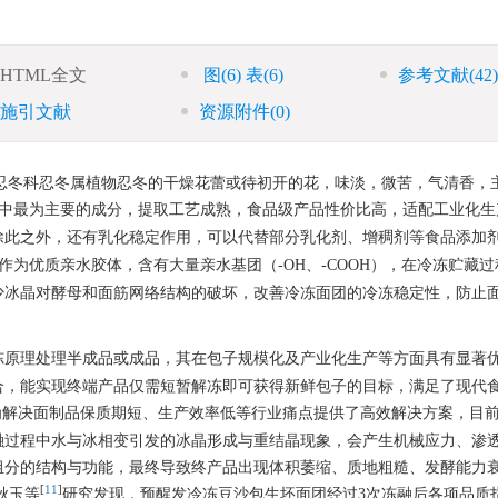
HTML全文
图
(6)
表
(6)
参考文献
(42)
施引文献
资源附件
(0)
、金银藤，为忍冬科忍冬属植物忍冬的干燥花蕾或待初开的花，味淡，微苦，气清香
花中最为主要的成分，提取工艺成熟，食品级产品性价比高，适配工业化生
除此之外，还有乳化稳定作用，可以代替部分乳化剂、增稠剂等食品添加
P作为优质亲水胶体，含有大量亲水基团（-OH、-COOH），在冷冻贮藏
少冰晶对酵母和面筋网络结构的破坏，改善冷冻面团的冷冻稳定性，防止
冻原理处理半成品或成品，其在包子规模化及产业化生产等方面具有显著
合，能实现终端产品仅需短暂解冻即可获得新鲜包子的目标，满足了现代
为解决面制品保质期短、生产效率低等行业痛点提供了高效解决方案，目
融过程中水与冰相变引发的冰晶形成与重结晶现象，会产生机械应力、渗
组分的结构与功能，最终导致终产品出现体积萎缩、质地粗糙、发酵能力
[
11
]
秋玉等
研究发现，预醒发冷冻豆沙包生坯面团经过3次冻融后各项品质