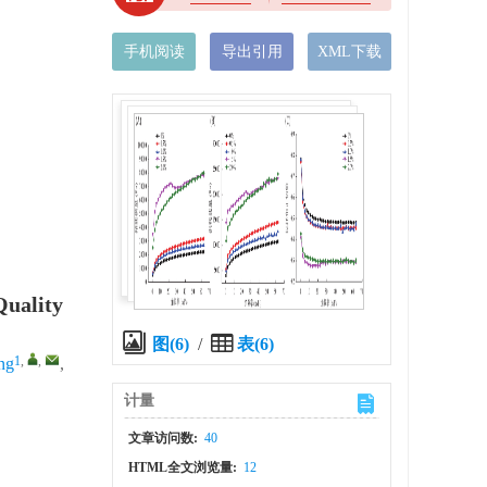
手机阅读
导出引用
XML下载
Quality
图(6)
/
表(6)
1
,
,
ng
,
计量
文章访问数:
40
HTML全文浏览量:
12