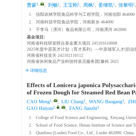
1
,
1
1
1
1
1
曹蒙
,
刘畅
,
王宝刚
,
周枫
,
姜继凯
,
张黎明
1.
信阳农林学院食品科学与工程学院，河南信阳 464000
2.
河南科技学院食品学院，河南新乡 464000
3.
千李马（漯河）食品有限公司，河南漯河 462000
基金项目:
河南省科技研发联合基金重大项目
245101610008
2025年度中原英才计划（育才系列）—中原领军人才(职业
河南省科技攻关
242102110112
河南省休闲食品产业科技特派员服务团[豫科
2025
详细信息
Effects of Lonicera japonica Polysacchar
of Frozen Dough for Steamed Red Bean P
1
,
1
1
CAO Meng
,
LIU Chang
,
WANG Baogang
,
ZH
2
,
,
3
GAO Haiyan
,
FANG Jianzhi
1.
College of Food Science and Engineering, Xinyang Univer
2.
School of Food Science, Henan Institute of Science and 
3.
Qianlima (Luohe) Food Co., Ltd., Luohe 462000, China