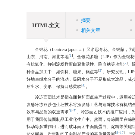
摘要
HTML全文
相关文章
金银花（Lonicera japonica）又名忍冬花
[
1
]
山东、河南、河北等地
。金银花多糖（LJP）作为金银
[
2
]
有抗氧化、抑制淀粉样蛋白聚集活性、降血糖等功能
。
[
3
]
种食品加工中，如饮料、糖果、糕点等
。研究发现，LJ
好地束缚水分子的流动，吸附水分子不易形成大冰晶，减
[
4
]
后出水、变形，保持口感柔软
。
冷冻面团技术是指在面包和面点生产过程中，运用冷
发酵冷冻豆沙包生坯技术将预发酵工艺与速冻技术有机结
[
6
−
7
]
效率与品质的双重需求
。冷冻面团技术的推广应用，
用于我国传统面制品工业化生产中。然而，冷冻面团在冻
扰动等多重作用，进而破坏面团中面筋蛋白、淀粉等关键
[
8
−
10
]
恶化问题，严重制约了面制品产业的高质量发展
。王